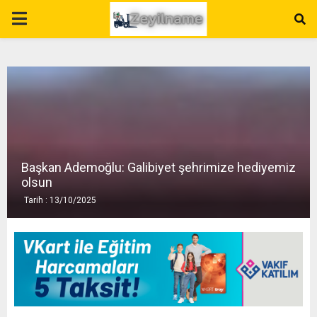
P
R
I
M
Başkan Ademoğlu: Galibiyet şehrimize hediyemiz
A
olsun
Tarih : 13/10/2025
R
Y
M