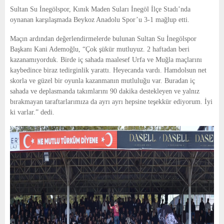
E
Sultan Su İnegölspor, Kınık Maden Suları İnegöl İlçe Stadı’nda
oynanan karşılaşmada Beykoz Anadolu Spor’u 3-1 mağlup etti.
N
Maçın ardından değerlendirmelerde bulunan Sultan Su İnegölspor
Başkanı Kani Ademoğlu, “Çok şükür mutluyuz. 2 haftadan beri
U
kazanamıyorduk. Birde iç sahada maalesef Urfa ve Muğla maçlarını
kaybedince biraz tedirginlik yarattı. Heyecanda vardı. Hamdolsun net
skorla ve güzel bir oyunla kazanmanın mutluluğu var. Buradan iç
sahada ve deplasmanda takımlarını 90 dakika destekleyen ve yalnız
bırakmayan taraftarlarımıza da ayrı ayrı hepsine teşekkür ediyorum. İyi
ki varlar.” dedi.