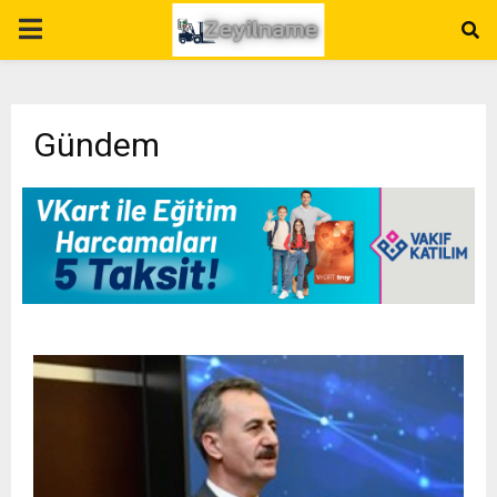
P
R
Gündem
I
M
A
R
Y
M