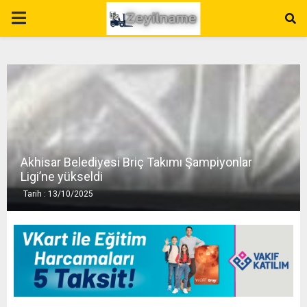
P
R
I
M
Akhisar Belediyesi Briç Takımı Şampiyonlar
A
Ligi’ne yükseldi
Tarih : 13/10/2025
R
Y
M