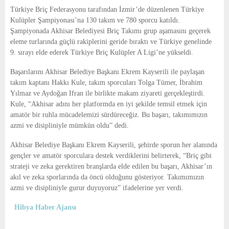
E
Türkiye Briç Federasyonu tarafından İzmir’de düzenlenen Türkiye
Kulüpler Şampiyonası’na 130 takım ve 780 sporcu katıldı.
N
Şampiyonada Akhisar Belediyesi Briç Takımı grup aşamasını geçerek
eleme turlarında güçlü rakiplerini geride bıraktı ve Türkiye genelinde
9. sırayı elde ederek Türkiye Briç Kulüpler A Ligi’ne yükseldi.
U
Başarılarını Akhisar Belediye Başkanı Ekrem Kayserili ile paylaşan
takım kaptanı Hakkı Kule, takım sporcuları Tolga Tümer, İbrahim
Yılmaz ve Aydoğan Ifran ile birlikte makam ziyareti gerçekleştirdi.
Kule, “Akhisar adını her platformda en iyi şekilde temsil etmek için
amatör bir ruhla mücadelemizi sürdüreceğiz. Bu başarı, takımımızın
azmi ve disipliniyle mümkün oldu” dedi.
Akhisar Belediye Başkanı Ekrem Kayserili, şehirde sporun her alanında
gençler ve amatör sporculara destek verdiklerini belirterek, “Briç gibi
strateji ve zeka gerektiren branşlarda elde edilen bu başarı, Akhisar’ın
akıl ve zeka sporlarında da öncü olduğunu gösteriyor. Takımımızın
azmi ve disipliniyle gurur duyuyoruz” ifadelerine yer verdi.
Hibya Haber Ajansı