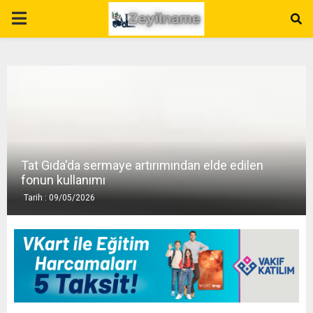
P
R
I
M
Tat Gıda'da sermaye artırımından elde edilen
A
fonun kullanımı
Tarih : 09/05/2026
R
Y
M