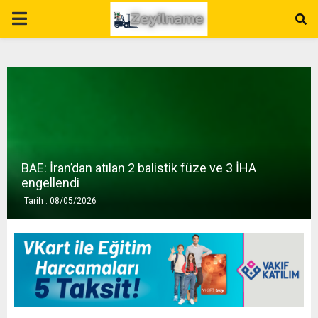
P
R
I
M
BAE: İran’dan atılan 2 balistik füze ve 3 İHA
A
engellendi
Tarih : 08/05/2026
R
Y
M