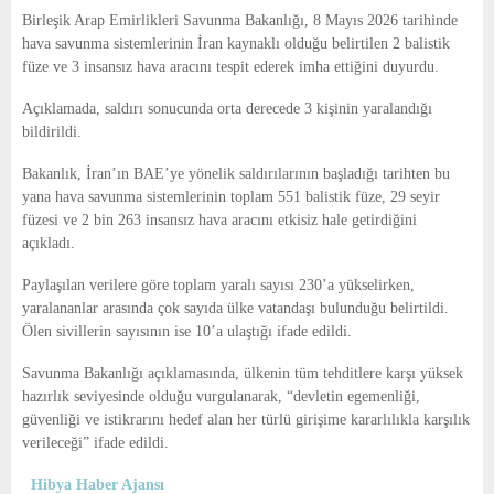
E
Birleşik Arap Emirlikleri
Savunma Bakanlığı, 8 Mayıs 2026 tarihinde
hava savunma sistemlerinin
İran
kaynaklı olduğu belirtilen 2 balistik
N
füze ve 3 insansız hava aracını tespit ederek imha ettiğini duyurdu.
Açıklamada, saldırı sonucunda orta derecede 3 kişinin yaralandığı
U
bildirildi.
Bakanlık, İran’ın BAE’ye yönelik saldırılarının başladığı tarihten bu
yana hava savunma sistemlerinin toplam 551 balistik füze, 29 seyir
füzesi ve 2 bin 263 insansız hava aracını etkisiz hale getirdiğini
açıkladı.
Paylaşılan verilere göre toplam yaralı sayısı 230’a yükselirken,
yaralananlar arasında çok sayıda ülke vatandaşı bulunduğu belirtildi.
Ölen sivillerin sayısının ise 10’a ulaştığı ifade edildi.
Savunma Bakanlığı açıklamasında, ülkenin tüm tehditlere karşı yüksek
hazırlık seviyesinde olduğu vurgulanarak, “devletin egemenliği,
güvenliği ve istikrarını hedef alan her türlü girişime kararlılıkla karşılık
verileceği” ifade edildi.
Hibya Haber Ajansı