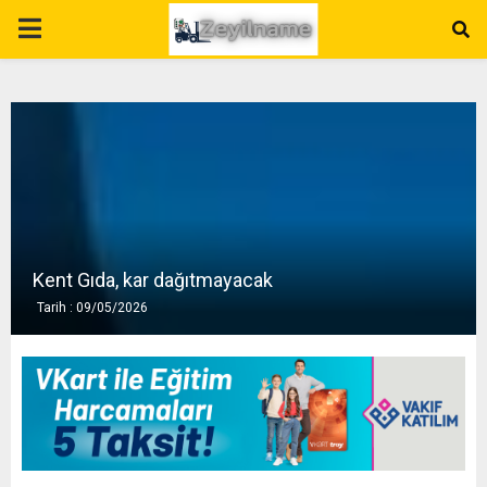
P
R
I
M
A
Kent Gıda, kar dağıtmayacak
Tarih : 09/05/2026
R
Y
M