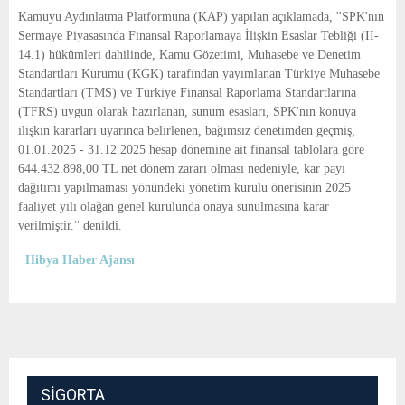
E
Kamuyu Aydınlatma Platformuna (KAP) yapılan açıklamada, ''SPK'nın
Sermaye Piyasasında Finansal Raporlamaya İlişkin Esaslar Tebliği (II-
N
14.1) hükümleri dahilinde, Kamu Gözetimi, Muhasebe ve Denetim
Standartları Kurumu (KGK) tarafından yayımlanan Türkiye Muhasebe
Standartları (TMS) ve Türkiye Finansal Raporlama Standartlarına
U
(TFRS) uygun olarak hazırlanan, sunum esasları, SPK'nın konuya
ilişkin kararları uyarınca belirlenen, bağımsız denetimden geçmiş,
01.01.2025 - 31.12.2025 hesap dönemine ait finansal tablolara göre
644.432.898,00 TL net dönem zararı olması nedeniyle, kar payı
dağıtımı yapılmaması yönündeki yönetim kurulu önerisinin 2025
faaliyet yılı olağan genel kurulunda onaya sunulmasına karar
verilmiştir.'' denildi.
Hibya Haber Ajansı
SIGORTA