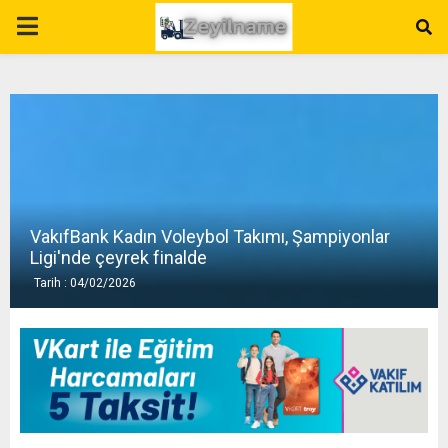
P
R
I
M
VakıfBank Kadın Voleybol Takımı, Şampiyonlar
A
Ligi'nde çeyrek finalde
Tarih : 04/02/2026
R
Y
M