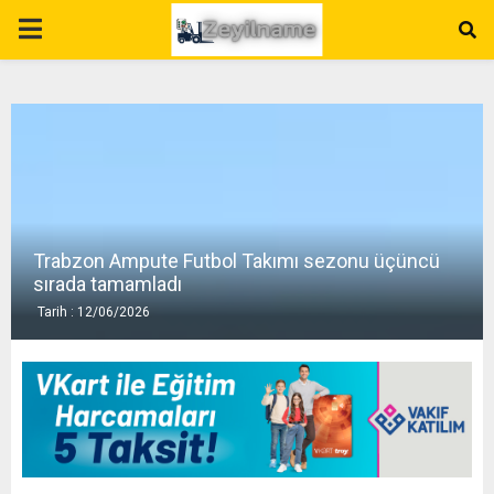
P
R
I
M
Trabzon Ampute Futbol Takımı sezonu üçüncü
A
sırada tamamladı
Tarih : 12/06/2026
R
Y
M