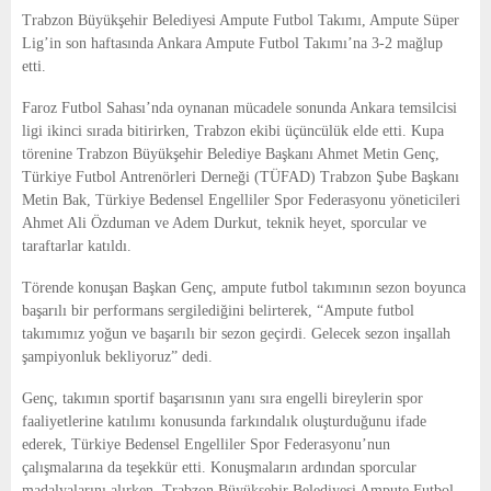
E
Trabzon Büyükşehir Belediyesi Ampute Futbol Takımı, Ampute Süper
Lig’in son haftasında Ankara Ampute Futbol Takımı’na 3-2 mağlup
N
etti.
Faroz Futbol Sahası’nda oynanan mücadele sonunda Ankara temsilcisi
U
ligi ikinci sırada bitirirken, Trabzon ekibi üçüncülük elde etti. Kupa
törenine Trabzon Büyükşehir Belediye Başkanı Ahmet Metin Genç,
Türkiye Futbol Antrenörleri Derneği (TÜFAD) Trabzon Şube Başkanı
Metin Bak, Türkiye Bedensel Engelliler Spor Federasyonu yöneticileri
Ahmet Ali Özduman ve Adem Durkut, teknik heyet, sporcular ve
taraftarlar katıldı.
Törende konuşan Başkan Genç, ampute futbol takımının sezon boyunca
başarılı bir performans sergilediğini belirterek, “Ampute futbol
takımımız yoğun ve başarılı bir sezon geçirdi. Gelecek sezon inşallah
şampiyonluk bekliyoruz” dedi.
Genç, takımın sportif başarısının yanı sıra engelli bireylerin spor
faaliyetlerine katılımı konusunda farkındalık oluşturduğunu ifade
ederek, Türkiye Bedensel Engelliler Spor Federasyonu’nun
çalışmalarına da teşekkür etti. Konuşmaların ardından sporcular
madalyalarını alırken, Trabzon Büyükşehir Belediyesi Ampute Futbol