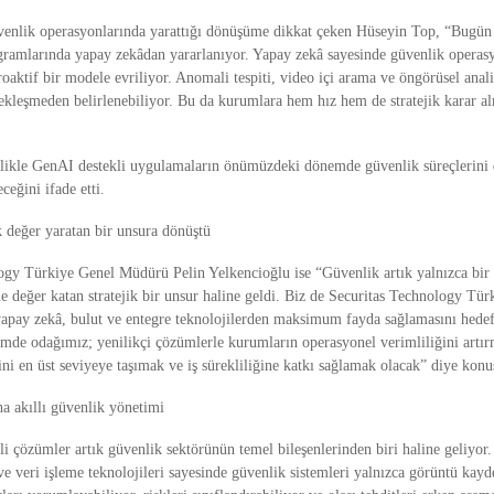
enlik operasyonlarında yarattığı dönüşüme dikkat çeken Hüseyin Top, “Bugün
gramlarında yapay zekâdan yararlanıyor. Yapay zekâ sayesinde güvenlik operasyo
oaktif bir modele evriliyor. Anomali tespiti, video içi arama ve öngörüsel anali
ekleşmeden belirlenebiliyor. Bu da kurumlara hem hız hem de stratejik karar al
likle GenAI destekli uygulamaların önümüzdeki dönemde güvenlik süreçlerini da
ceğini ifade etti.
k değer yaratan bir unsura dönüştü
ogy Türkiye Genel Müdürü Pelin Yelkencioğlu ise “Güvenlik artık yalnızca bir
ine değer katan stratejik bir unsur haline geldi. Biz de Securitas Technology Türk
yapay zekâ, bulut ve entegre teknolojilerden maksimum fayda sağlamasını hedefl
e odağımız; yenilikçi çözümlerle kurumların operasyonel verimliliğini artırm
ini en üst seviyeye taşımak ve iş sürekliliğine katkı sağlamak olacak” diye konu
ha akıllı güvenlik yönetimi
i çözümler artık güvenlik sektörünün temel bileşenlerinden biri haline geliyor. V
 veri işleme teknolojileri sayesinde güvenlik sistemleri yalnızca görüntü kayd