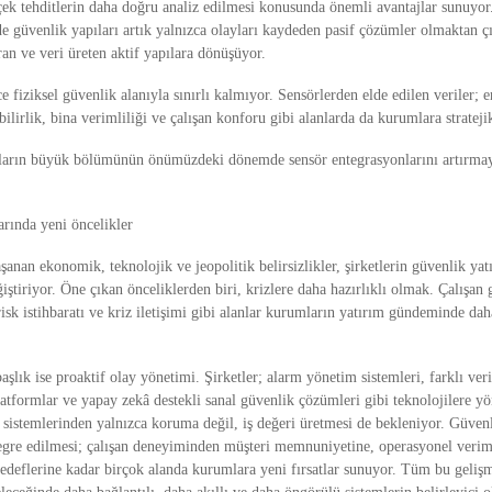
çek tehditlerin daha doğru analiz edilmesi konusunda önemli avantajlar sunuyor. 
de güvenlik yapıları artık yalnızca olayları kaydeden pasif çözümler olmaktan ç
ran ve veri üreten aktif yapılara dönüşüyor.
fiziksel güvenlik alanıyla sınırlı kalmıyor. Sensörlerden elde edilen veriler; en
bilirlik, bina verimliliği ve çalışan konforu gibi alanlarda da kurumlara stratejik
arın büyük bölümünün önümüzdeki dönemde sensör entegrasyonlarını artırmayı
arında yeni öncelikler
şanan ekonomik, teknolojik ve jeopolitik belirsizlikler, şirketlerin güvenlik yatı
iştiriyor. Öne çıkan önceliklerden biri, krizlere daha hazırlıklı olmak. Çalışan g
sk istihbaratı ve kriz iletişimi gibi alanlar kurumların yatırım gündeminde daha 
aşlık ise proaktif olay yönetimi. Şirketler; alarm yönetim sistemleri, farklı veri
latformlar ve yapay zekâ destekli sanal güvenlik çözümleri gibi teknolojilere yön
istemlerinden yalnızca koruma değil, iş değeri üretmesi de bekleniyor. Güvenli
tegre edilmesi; çalışan deneyiminden müşteri memnuniyetine, operasyonel veriml
hedeflerine kadar birçok alanda kurumlara yeni fırsatlar sunuyor. Tüm bu gelişm