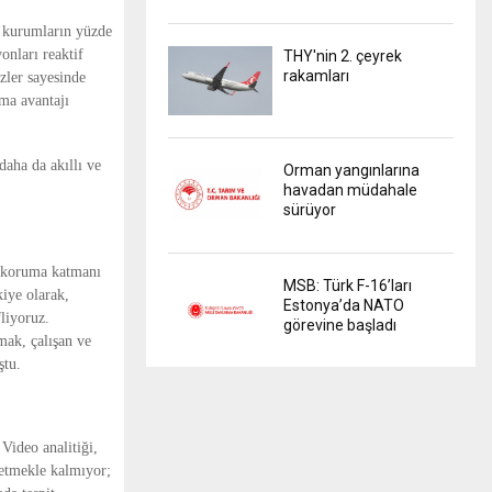
 kurumların yüzde 
nları reaktif 
THY'nin 2. çeyrek
rakamları
zler sayesinde 
ma avantajı 
ha da akıllı ve 
Orman yangınlarına
havadan müdahale
sürüyor
 koruma katmanı 
MSB: Türk F-16’ları
iye olarak, 
Estonya’da NATO
iyoruz. 
görevine başladı
ak, çalışan ve 
ştu.
ideo analitiği, 
etmekle kalmıyor; 