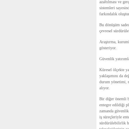
azaltılması ve ger
sistemleri sayesin
farkındalık oluştu
Bu dönüşüm sadece 
çevresel sürdürüle
Araştırma, kuruml
gösteriyor.
Güvenlik yatırıml
Küresel ölçekte ya
yaklaşımını da değ
durum yönetimi, ri
alıyor.
Bir diğer önemli b
entegre edildiği p
zamanda güvenlik s
iş süreçleriyle en
sürdürülebilirlik 