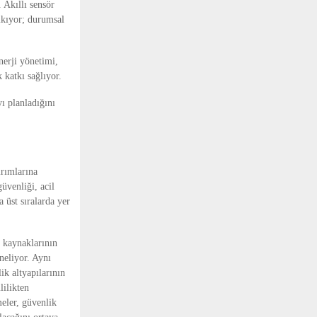
Akıllı sensör 
ıkıyor; durumsal 
erji yönetimi, 
 katkı sağlıyor.
 planladığını 
rımlarına 
üvenliği, acil 
üst sıralarda yer 
 kaynaklarının 
eliyor. Aynı 
k altyapılarının 
ilikten 
eler, güvenlik 