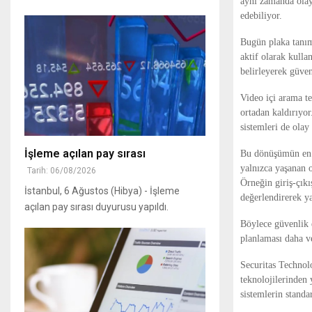
aynı zamanda olayl
edebiliyor.
Bugün plaka tanım
aktif olarak kulla
belirleyerek güven
Video içi arama te
ortadan kaldırıyor.
sistemleri de olay 
İşleme açılan pay sırası
Bu dönüşümün en ön
yalnızca yaşanan o
Tarih: 06/08/2026
Örneğin giriş-çıkış
İstanbul, 6 Ağustos (Hibya) - İşleme
değerlendirerek ya
açılan pay sırası duyurusu yapıldı.
Böylece güvenlik e
planlaması daha ve
Securitas Technol
teknolojilerinden
sistemlerin standa