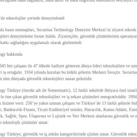
eleceğinde daha bağlantılı, daha akıllı ve daha öngörülü sistemlerin belirleyici o
le teknolojiler yerinde deneyimlendi
da basın mensupları, Securitas Technology Deneyim Merkezi’ni ziyaret ederek 
jileri deneyimleme fırsatı buldu. Ziyaretçiler, güvenlik çözümlerinin operasyone
l katkı sağladığını uygulamalı olarak gözlemledi.
logy hakkında
345 bin çalışanı ile 47 ülkede faaliyet gösteren dünya lideri teknolojilere ve uz
 iş ortağıdır. ​1934 yılında kurulan bu köklü şirketin Merkezi İsveçtir. Securita
n tüm dünyada güvenlik teknolojileri sunan şirketidir.​
gy Türkiye (önceki adı ile Sensormatic), 12 farklı sektörde ihtiyaca özel tasarl
e öne çıkan güvenlik teknolojileri ve iş zekası çözümleri entegratörüdür. 1994 
ak hizmet verir. 250’ye yakın uzman çalışanı ve Türkiye’de 13 farklı şehirde bul
, Bankacılık-Finans, Ticari-Endüstriyel tesisler, Havacılık, Kamu-Adalet, Enerj
k, Sağlık, Spor, Ulaştırma ve Lojistik ve Veri Merkezi alanlarına güvenlik ve o
n teknolojik çözümler sunar.
gy Türkiye, güvenlik ve iş zekâsı kategorilerinde çözüm sunar. Güvenlik teknol