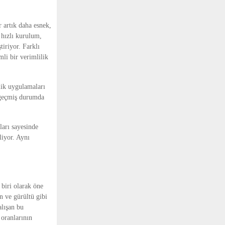
artık daha esnek, 
 hızlı kurulum, 
iriyor. Farklı 
li bir verimlilik 
ik uygulamaları 
 geçmiş durumda 
arı sayesinde 
liyor. Aynı 
biri olarak öne 
n ve gürültü gibi 
lışan bu 
oranlarının 