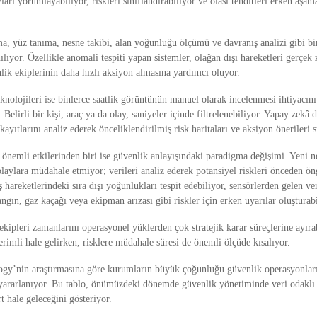
arı yorumlayabiliyor, riskleri sınıflandırabiliyor ve olası tehditleri erken aşama
a, yüz tanıma, nesne takibi, alan yoğunluğu ölçümü ve davranış analizi gibi b
nılıyor. Özellikle anomali tespiti yapan sistemler, olağan dışı hareketleri gerçek 
lik ekiplerinin daha hızlı aksiyon almasına yardımcı oluyor.
knolojileri ise binlerce saatlik görüntünün manuel olarak incelenmesi ihtiyacın
 Belirli bir kişi, araç ya da olay, saniyeler içinde filtrelenebiliyor. Yapay zekâ 
kayıtlarını analiz ederek önceliklendirilmiş risk haritaları ve aksiyon önerileri 
emli etkilerinden biri ise güvenlik anlayışındaki paradigma değişimi. Yeni nes
laylara müdahale etmiyor; verileri analiz ederek potansiyel riskleri önceden öng
 hareketlerindeki sıra dışı yoğunlukları tespit edebiliyor, sensörlerden gelen veri
ngın, gaz kaçağı veya ekipman arızası gibi riskler için erken uyarılar oluşturabi
kipleri zamanlarını operasyonel yüklerden çok stratejik karar süreçlerine ayıra
rimli hale gelirken, risklere müdahale süresi de önemli ölçüde kısalıyor.
ogy’nin araştırmasına göre kurumların büyük çoğunluğu güvenlik operasyonları
 yararlanıyor. Bu tablo, önümüzdeki dönemde güvenlik yönetiminde veri odaklı 
rt hale geleceğini gösteriyor.