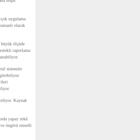
da tespit 
irçok uygulama 
zamanlı olarak 
ı büyük ölçüde 
destekli raporlama 
sunabiliyor.
il sistemler 
örebiliyor. 
leri 
liyor.
biliyor. Kaynak 
nda yapay zekâ 
ve öngörü temelli 