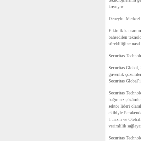
teknolojilerinin g
koyuyor.
Deneyim Merkezi i
Etkinlik kapsamın
bahsedilen teknolo
sürekliliğine nası
Securitas Techno
Securitas Global, 
güvenlik çözümleri
Securitas Global’i
Securitas Technolo
bağımsız çözümlerl
sektör lideri olar
ekibiyle Perakende
Turizm ve Otelcili
verimlilik sağlaya
Securitas Technolo