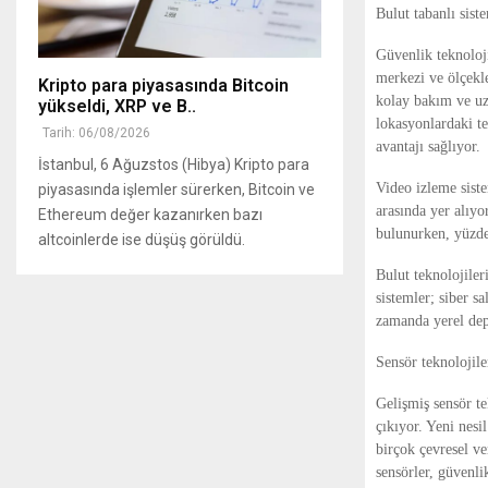
Bulut tabanlı sist
Güvenlik teknoloji
merkezi ve ölçekle
Kripto para piyasasında Bitcoin
kolay bakım ve uza
yükseldi, XRP ve B..
lokasyonlardaki te
Tarih: 06/08/2026
avantajı sağlıyor.
İstanbul, 6 Ağuzstos (Hibya) Kripto para
Video izleme siste
piyasasında işlemler sürerken, Bitcoin ve
arasında yer alıy
Ethereum değer kazanırken bazı
bulunurken, yüzd
altcoinlerde ise düşüş görüldü.
Bulut teknolojiler
sistemler; siber sa
zamanda yerel depo
Sensör teknolojile
Gelişmiş sensör te
çıkıyor. Yeni nesi
birçok çevresel ve
sensörler, güvenli