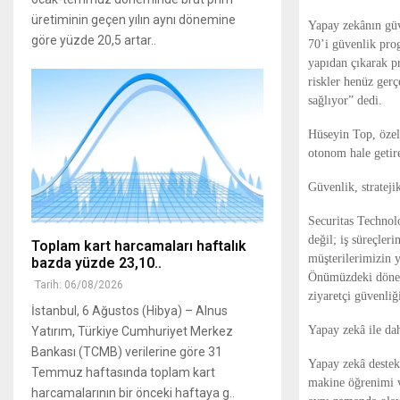
üretiminin geçen yılın aynı dönemine
Yapay zekânın güv
göre yüzde 20,5 artar..
70’i güvenlik pro
yapıdan çıkarak pr
riskler henüz gerç
sağlıyor” dedi.
Hüseyin Top, özel
otonom hale getire
Güvenlik, strateji
Securitas Technol
değil; iş süreçler
Toplam kart harcamaları haftalık
müşterilerimizin 
bazda yüzde 23,10..
Önümüzdeki dönemd
Tarih: 06/08/2026
ziyaretçi güvenliğ
İstanbul, 6 Ağustos (Hibya) – Alnus
Yapay zekâ ile da
Yatırım, Türkiye Cumhuriyet Merkez
Bankası (TCMB) verilerine göre 31
Yapay zekâ destekl
Temmuz haftasında toplam kart
makine öğrenimi ve
harcamalarının bir önceki haftaya g..