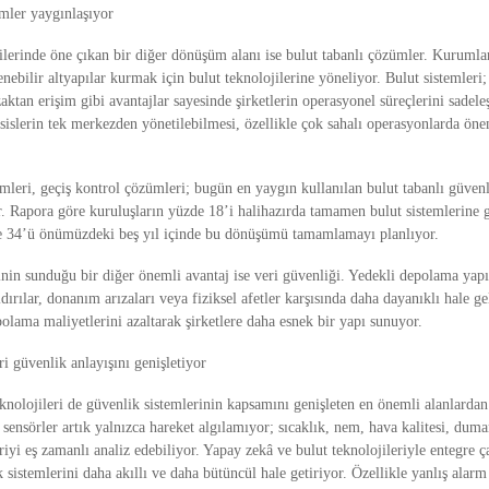
emler yaygınlaşıyor
lerinde öne çıkan bir diğer dönüşüm alanı ise bulut tabanlı çözümler. Kurumlar 
nebilir altyapılar kurmak için bulut teknolojilerine yöneliyor. Bulut sistemleri;
ktan erişim gibi avantajlar sayesinde şirketlerin operasyonel süreçlerini sadeleşt
sislerin tek merkezden yönetilebilmesi, özellikle çok sahalı operasyonlarda önem
mleri, geçiş kontrol çözümleri; bugün en yaygın kullanılan bulut tabanlı güvenl
or. Rapora göre kuruluşların yüzde 18’i halihazırda tamamen bulut sistemlerine
e 34’ü önümüzdeki beş yıl içinde bu dönüşümü tamamlamayı planlıyor.
inin sunduğu bir diğer önemli avantaj ise veri güvenliği. Yedekli depolama yapıl
ldırılar, donanım arızaları veya fiziksel afetler karşısında daha dayanıklı hale ge
lama maliyetlerini azaltarak şirketlere daha esnek bir yapı sunuyor.
ri güvenlik anlayışını genişletiyor
knolojileri de güvenlik sistemlerinin kapsamını genişleten en önemli alanlardan 
l sensörler artık yalnızca hareket algılamıyor; sıcaklık, nem, hava kalitesi, duma
riyi eş zamanlı analiz edebiliyor. Yapay zekâ ve bulut teknolojileriyle entegre ça
k sistemlerini daha akıllı ve daha bütüncül hale getiriyor. Özellikle yanlış alarm 