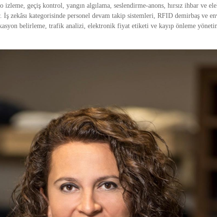
o izleme, geçiş kontrol, yangın algılama, seslendirme-anons, hırsız ihbar ve ele
. İş zekâsı kategorisinde personel devam takip sistemleri, RFID demirbaş ve env
asyon belirleme, trafik analizi, elektronik fiyat etiketi ve kayıp önleme yöneti
                                                                          