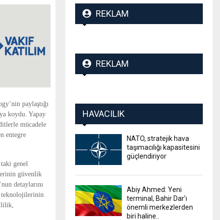
REKLAM
REKLAM
gy’nin paylaştığı 
HAVACILIK
aya koydu. Yapay 
ditlerle mücadele 
n entegre 
NATO, stratejik hava
taşımacılığı kapasitesini
güçlendiriyor
taki genel 
rinin güvenlik 
nun detaylarını 
Abiy Ahmed: Yeni
eknolojilerinin 
terminal, Bahir Dar’ı
lik, 
önemli merkezlerden
biri haline..