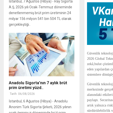
İstanbul, 7 Ağustos (Hibya) - Ray Sigorta
A.Ş, 2026 yılı Ocak-Temmuz döneminde
denetlenmemiş brüt prim üretiminin 24
milyar 156 milyon 541 bin 504 TL olarak
gerçekleştiği..
Güvenlik teknoloj
2026 Global Tekno
zekâ,
bulut çözümle
eden yapılardan çı
sistemlere dönüşü
Anadolu Sigorta'nın 7 aylık brüt
Güvenlik teknoloji
prim üretimi yüzd..
merkezinde gerçekl
Tarih: 06/08/2026
alanındaki etkile
paylaştı. Securit
İstanbul, 6 Ağustos (Hibya) - Anadolu
artık yalnızca ris
Anonim Türk Sigorta Şirketi, 2026 yılının
sürdürülebilirlik 
ocak-temmuz döneminde brüt prim