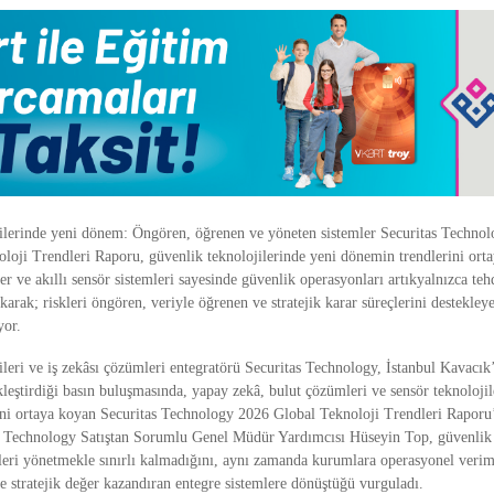
ilerinde yeni dönem: Öngören, öğrenen ve yöneten sistemler 
Securitas Technolo
loji Trendleri Raporu, 
güvenlik teknolojilerinde yeni dönemin trendlerini ort
r ve akıllı sensör sistemleri sayesinde güvenlik operasyonları artık
yalnızca teh
karak; riskleri öngören, veriyle öğrenen ve stratejik karar süreçlerini destekleye
yor.
leri ve iş zekâsı çözümleri entegratörü Securitas Technology, İstanbul Kavacık’
eştirdiği basın buluşmasında, yapay zekâ, bulut çözümleri ve sensör teknolojile
rini ortaya koyan Securitas Technology 2026 Global Teknoloji Trendleri Raporu’
as Technology Satıştan Sorumlu Genel Müdür Yardımcısı Hüseyin Top, güvenlik t
kleri yönetmekle sınırlı kalmadığını, aynı zamanda kurumlara operasyonel verimli
ve stratejik değer kazandıran entegre sistemlere dönüştüğü vurguladı.