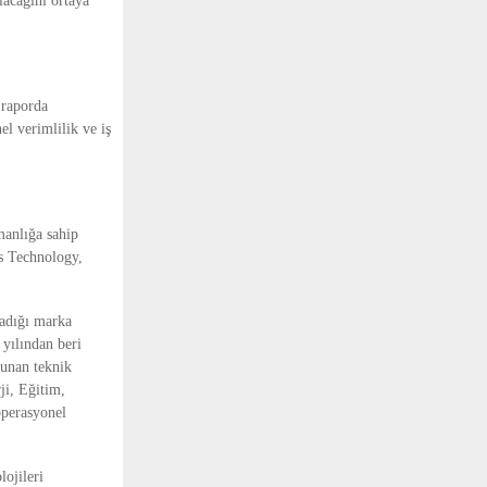
lacağını ortaya 
raporda 
l verimlilik ve iş 
manlığa sahip 
s Technology, 
adığı marka 
yılından beri 
unan teknik 
i, Eğitim, 
perasyonel 
ojileri 