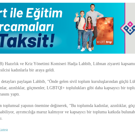
B) Hazırlık ve Kriz Yönetimi Komiseri Hadja Lahbib, Lübnan ziyareti kapsamı
ilcisi kadınlarla bir araya geldi.
 detayları paylaşan Lahbib, “Önde gelen sivil toplum kuruluşlarından güçlü Lü
nlar, azınlıklar, göçmenler, LGBTQI+ toplulukları gibi daha kapsayıcı bir top
masını yaptı.
n toplumsal yapının önemine değinerek, “Bu toplumda kadınlar, azınlıklar, göç
abiliyor, ayrımcılığa maruz kalmıyor ve kapsayıcı bir topluma katkıda bulunabi
ı.
ansı