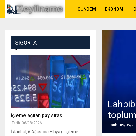
GÜNDEM
EKONOMI
SIGORTA
Lahbib:
toplum
İşleme açılan pay sırası
Tarih: 06/08/2026
Tarih : 09/05/2
İstanbul, 6 Ağustos (Hibya) - İşleme