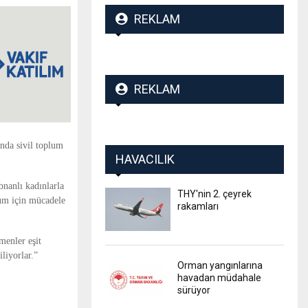
REKLAM
REKLAM
nda sivil toplum
HAVACILIK
bnanlı kadınlarla
THY'nin 2. çeyrek
lum için mücadele
rakamları
menler eşit
liyorlar.”
Orman yangınlarına
havadan müdahale
sürüyor