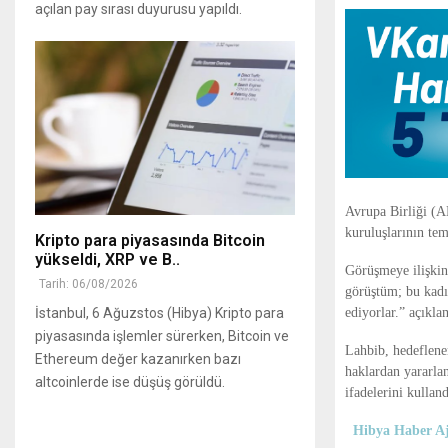
açılan pay sırası duyurusu yapıldı.
Avrupa Birliği (A
kuruluşlarının tems
Kripto para piyasasında Bitcoin
yükseldi, XRP ve B..
Görüşmeye ilişkin
Tarih: 06/08/2026
görüştüm; bu kadı
ediyorlar.” açıkla
İstanbul, 6 Ağuzstos (Hibya) Kripto para
piyasasında işlemler sürerken, Bitcoin ve
Lahbib, hedeflene
Ethereum değer kazanırken bazı
haklardan yararlan
altcoinlerde ise düşüş görüldü.
ifadelerini kulland
Hibya Haber Aj