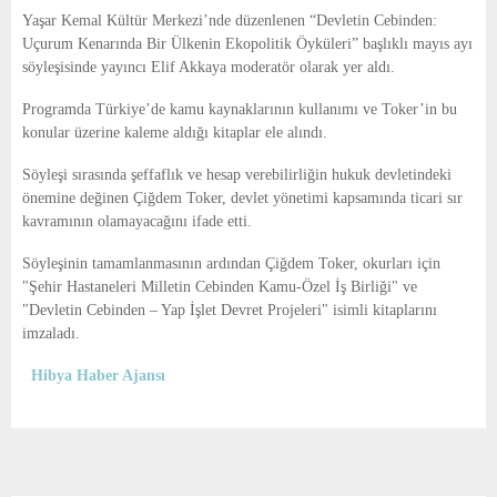
E
Yaşar Kemal Kültür Merkezi’nde düzenlenen “Devletin Cebinden:
Uçurum Kenarında Bir Ülkenin Ekopolitik Öyküleri” başlıklı mayıs ayı
N
söyleşisinde yayıncı Elif Akkaya moderatör olarak yer aldı.
Programda Türkiye’de kamu kaynaklarının kullanımı ve Toker’in bu
U
konular üzerine kaleme aldığı kitaplar ele alındı.
Söyleşi sırasında şeffaflık ve hesap verebilirliğin hukuk devletindeki
önemine değinen Çiğdem Toker, devlet yönetimi kapsamında ticari sır
kavramının olamayacağını ifade etti.
Söyleşinin tamamlanmasının ardından Çiğdem Toker, okurları için
"Şehir Hastaneleri Milletin Cebinden Kamu-Özel İş Birliği" ve
"Devletin Cebinden – Yap İşlet Devret Projeleri" isimli kitaplarını
imzaladı.
Hibya Haber Ajansı