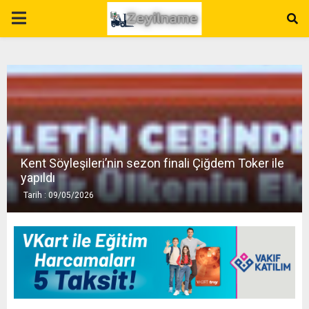
P
R
I
M
Kent Söyleşileri’nin sezon finali Çiğdem Toker ile
A
yapıldı
Tarih : 09/05/2026
R
Y
M