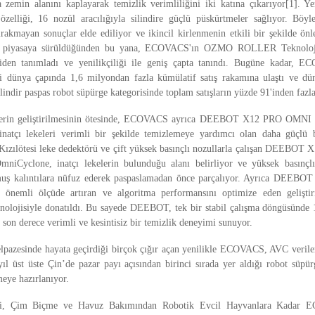
a zemin alanını kaplayarak temizlik verimliliğini iki katına çıkarıyor[1]. Y
zelliği, 16 nozül aracılığıyla silindire güçlü püskürtmeler sağlıyor. Böyl
ırakmayan sonuçlar elde ediliyor ve ikincil kirlenmenin etkili bir şekilde önl
piyasaya sürüldüğünden bu yana, ECOVACS'ın OZMO ROLLER Teknolojisi
eniden tanımladı ve yenilikçiliği ile geniş çapta tanındı. Bugüne kadar
dünya çapında 1,6 milyondan fazla kümülatif satış rakamına ulaştı ve dü
lindir paspas robot süpürge kategorisinde toplam satışların yüzde 91'inden fazla
ilerin geliştirilmesinin ötesinde, ECOVACS ayrıca DEEBOT X12 PRO OM
natçı lekeleri verimli bir şekilde temizlemeye yardımcı olan daha güçlü b
Kızılötesi leke dedektörü ve çift yüksek basınçlı nozullarla çalışan DEEBO
yclone, inatçı lekelerin bulunduğu alanı belirliyor ve yüksek basınçlı 
uş kalıntılara nüfuz ederek paspaslamadan önce parçalıyor. Ayrıca DEEBOT 
ü önemli ölçüde artıran ve algoritma performansını optimize eden gelişti
nolojisiyle donatıldı. Bu sayede DEEBOT, tek bir stabil çalışma döngüsünde
 son derece verimli ve kesintisiz bir temizlik deneyimi sunuyor.
azesinde hayata geçirdiği birçok çığır açan yenilikle ECOVACS, AVC veriler
ıl üst üste Çin’de pazar payı açısından birinci sırada yer aldığı robot süpür
meye hazırlanıyor.
iği, Çim Biçme ve Havuz Bakımından Robotik Evcil Hayvanlara Kadar 