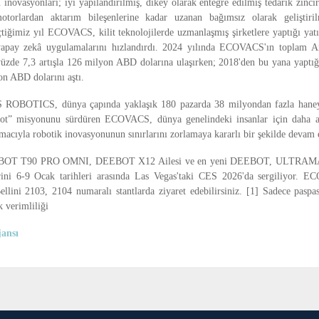
ovasyonları; iyi yapılandırılmış, dikey olarak entegre edilmiş tedarik zincir
torlardan aktarım bileşenlerine kadar uzanan bağımsız olarak geliştirilm
çtiğimiz yıl ECOVACS, kilit teknolojilerde uzmanlaşmış şirketlere yaptığı yatır
 yapay zekâ uygulamalarını hızlandırdı. 2024 yılında ECOVACS'ın toplam Ar
yüzde 7,3 artışla 126 milyon ABD dolarına ulaşırken; 2018'den bu yana yaptı
on ABD dolarını aştı.
OBOTICS, dünya çapında yaklaşık 180 pazarda 38 milyondan fazla haneye
ot” misyonunu sürdüren ECOVACS, dünya genelindeki insanlar için daha ak
acıyla robotik inovasyonunun sınırlarını zorlamaya kararlı bir şekilde devam 
OT T90 PRO OMNI, DEEBOT X12 Ailesi ve en yeni DEEBOT, ULTRAM
i 6-9 Ocak tarihleri arasında Las Vegas'taki CES 2026'da sergiliyor. E
llini 2103, 2104 numaralı stantlarda ziyaret edebilirsiniz. [1] Sadece pasp
k verimliliği
ansı