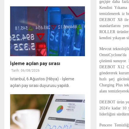
geçişte daha fazl
Kendini Yıkama ö
temizlenerek iz b
DEEBOT X8 ile 
standartlarını y
ROLLER ürünleri 
kendini yıkayan si
Mevcut teknoloj
OmniCyclone'da i
çözümü sunuyor. 
İşleme açılan pay sırası
DEEBOT X12 OmniC
Tarih: 06/08/2026
göndererek kurum
İstanbul, 6 Ağustos (Hibya) - İşleme
hızlı şarj gücün
Charging Plus tek
açılan pay sırası duyurusu yapıldı.
alanı temizleyerek
DEEBOT ürün yelp
2024'e kadar 10 y
liderliğini sürdür
Pencere Temizl