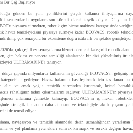
ni Bir Çağ Başlatıyor
uğu günden bu yana yeniliklerini gerçek kullanıcı ihtiyaçlarına daya
şitli senaryolarda uygulanmasını sürekli olarak teşvik ediyor. Dünyanın i
BOT'u piyasaya sürmekten, robotik çim biçme makinesi kategorisinde varlığın
ik havuz temizleyicisini piyasaya sürmeye kadar ECOVACS, robotik teknoloji
endirilmiş, çok senaryolu bir ekosisteme doğru istikrarlı bir şekilde genişletiyor.
'da, çok çeşitli ev senaryolarına hizmet eden çok kategorili robotik alanı
en, çim bakımı ve pencere temizliği alanlarında bir dizi yükseltilmiş ürünle
mizleyici ULTRAMARINE'i tanıtıyor.
ya çapında milyonlarca kullanıcının güvendiği ECOVACS'ın gelişmiş robo
ategorisine getiriyor. Havuz bakımını basitleştirmek için tasarlanan bu ü
n alıcı ve emek yoğun temizlik sürecinden kurtararak, kristal berrakl
etsiz rahatlığının tadını çıkarmalarını sağlıyor. ULTRAMARINE'in piyasaya
nişlemesi anlamına gelmekle kalmayıp, ECOVACS'ın iç mekân robotikle
işinde stratejik bir adım daha atmasını ve teknolojiyle akıllı yaşamı yen
esini de temsil ediyor.
lama, navigasyon ve temizlik alanındaki derin uzmanlığından yararla
nıma ve yol planlama yetenekleri sunarak karmaşık ve sürekli değişen havu