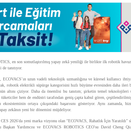
 en son somutlaştırılmış yapay zekâ yeniliği ile birlikte ilk robotik havuz 
e tanıtıyor.
, ECOVACS’ın uzun vadeli teknolojik uzmanlığına ve küresel kullanıcı ihtiya
ak, robotik elektrikli süpürge kategorisini hızlı büyüme evresinden daha ileri
ün altını çiziyor. Daha da önemlisi bu tanıtım; şirketin temel teknolojileri
tüketiciler hem de endüstri tarafından geniş çapta kabul gören, çeşitlendirilm
 ekosisteminin ortaya çıkışındaki başarısını gösteriyor. Aynı zamanda, hiz
yapay zekânın yeni bir dönemini müjdeliyor.
ES 2026'da yeni marka vizyonu olan “ECOVACS, Rahatlık İçin Yaratıldı” slog
Başkan Yardımcısı ve ECOVACS ROBOTICS CEO'su David Cheng Qian