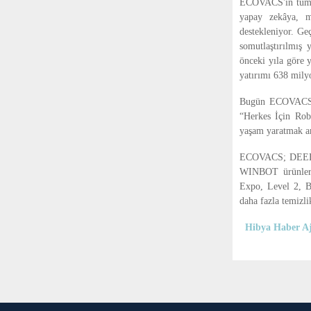
ECOVACS'ın tüm in
yapay zekâya, mo
destekleniyor. Ge
somutlaştırılmış
önceki yıla göre 
yatırımı 638 mily
Bugün ECOVACS R
“Herkes İçin Rob
yaşam yaratmak am
ECOVACS; DEEB
WINBOT ürünlerin
Expo, Level 2, Be
daha fazla temizli
Hibya Haber Aj