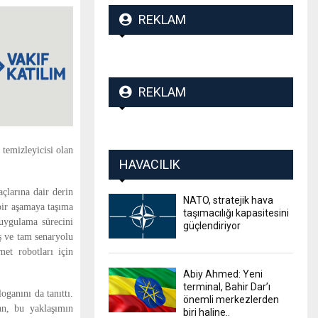
REKLAM
REKLAM
temizleyicisi olan
HAVACILIK
çlarına dair derin
NATO, stratejik hava
 bir aşamaya taşıma
taşımacılığı kapasitesini
 uygulama sürecini
güçlendiriyor
iş ve tam senaryolu
met robotları için
Abiy Ahmed: Yeni
terminal, Bahir Dar’ı
anını da tanıttı.
önemli merkezlerden
, bu yaklaşımın
biri haline..