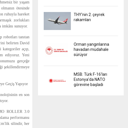
ahmetsiz bir yaşam
ı olmanın ötesinde
on ruhuyla hareket
THY'nin 2. çeyrek
rakamları
rmaşık zorlukları
a imkânı sunuyor.
 robotları tanıtan
rini belirten David
Orman yangınlarına
 kategoriler açıp,
havadan müdahale
sürüyor
vam ediyoruz. Yeni
syonumuzu gerçeğe
eği şekillendirmeye
MSB: Türk F-16’ları
Estonya’da NATO
e Geçiş Yapıyor
görevine başladı
lojisinin en son
tıyor.
ZMO ROLLER 3.0
aslama performansı
m'lik silindir, her