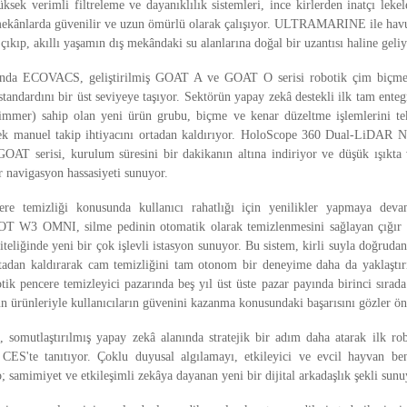
ksek verimli filtreleme ve dayanıklılık sistemleri, ince kirlerden inatçı lekel
mekânlarda güvenilir ve uzun ömürlü olarak çalışıyor. ULTRAMARINE ile havu
ıkıp, akıllı yaşamın dış mekândaki su alanlarına doğal bir uzantısı haline geliy
nda ECOVACS, geliştirilmiş GOAT A ve GOAT O serisi robotik çim biçme 
andardını bir üst seviyeye taşıyor. Sektörün yapay zekâ destekli ilk tam ent
rimmer) sahip olan yeni ürün grubu, biçme ve kenar düzeltme işlemlerini t
erek manuel takip ihtiyacını ortadan kaldırıyor. HoloScope 360 Dual-LiDAR 
 GOAT serisi, kurulum süresini bir dakikanın altına indiriyor ve düşük ışıkta 
r navigasyon hassasiyeti sunuyor.
e temizliği konusunda kullanıcı rahatlığı için yenilikler yapmaya deva
T W3 OMNI, silme pedinin otomatik olarak temizlenmesini sağlayan çığır
iteliğinde yeni bir çok işlevli istasyon sunuyor. Bu sistem, kirli suyla doğrud
tadan kaldırarak cam temizliğini tam otonom bir deneyime daha da yaklaştı
otik pencere temizleyici pazarında beş yıl üst üste pazar payında birinci sırad
ürünleriyle kullanıcıların güvenini kazanma konusundaki başarısını gözler ön
omutlaştırılmış yapay zekâ alanında stratejik bir adım daha atarak ilk ro
CES'te tanıtıyor. Çoklu duyusal algılamayı, etkileyici ve evcil hayvan ben
o; samimiyet ve etkileşimli zekâya dayanan yeni bir dijital arkadaşlık şekli sunu