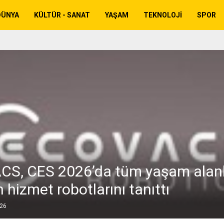
DÜNYA
KÜLTÜR - SANAT
YAŞAM
TEKNOLOJI
SPOR
S, CES 2026’da tüm yaşam alanla
n hizmet robotlarını tanıttı
026