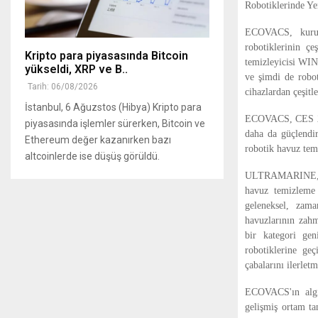
Robotiklerinde Ye
ECOVACS, kuruld
robotiklerinin çe
Kripto para piyasasında Bitcoin
temizleyicisi WIN
yükseldi, XRP ve B..
ve şimdi de robot
Tarih: 06/08/2026
cihazlardan çeşitl
İstanbul, 6 Ağuzstos (Hibya) Kripto para
ECOVACS, CES 2026
piyasasında işlemler sürerken, Bitcoin ve
daha da güçlendir
Ethereum değer kazanırken bazı
robotik havuz te
altcoinlerde ise düşüş görüldü.
ULTRAMARINE, dün
havuz temizleme k
geleneksel, zama
havuzlarının zahm
bir kategori ge
robotiklerine geç
çabalarını ilerletm
ECOVACS'ın algı
gelişmiş ortam ta