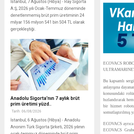
İstanbul, 7 Ağustos (Hibya) - Ray Sigorta
A.Ş, 2026 yılı Ocak-Temmuz döneminde
denetlenmemiş brüt prim üretiminin 24
milyar 156 milyon 541 bin 504 TL olarak
gerçekleştiği..
ECOVACS ROBOTICS,
ULTRAMARINE'i d
Bu kapsamlı sergi
anlayışına dayanar
konusundaki rolün
Anadolu Sigorta'nın 7 aylık brüt
hızlandırarak hem 
prim üretimi yüzd..
bir hizmet robotu
Tarih: 06/08/2026
somutlaştırılmış 
İstanbul, 6 Ağustos (Hibya) - Anadolu
ECOVACS ayrıca C
Anonim Türk Sigorta Şirketi, 2026 yılının
ECOVACS Grubu 
ocak-temmuz döneminde brüt prim