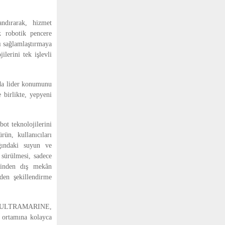
ndırarak, hizmet
lk robotik pencere
ı sağlamlaştırmaya
lerini tek işlevli
nda lider konumunu
 birlikte, yepyeni
t teknolojilerini
rün, kullanıcıları
ığındaki suyun ve
 sürülmesi, sadece
rinden dış mekân
iden şekillendirme
nan ULTRAMARINE,
z ortamına kolayca