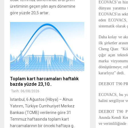
ECOVACS’ın hizmet
üretiminin geçen yılın aynı dönemine
dünyası yaratma t
göre yüzde 20,5 artar..
ECOVACS'ın sektör
eden ECOVACS, he
sistematik olarak
Daha kolay ve akı
ilk şirketler aras
Cheng Qian: “Kökl
çığır açan teknol
marka vizyonumuz
dönüştürmeye; robo
kararlıyız” dedi.
Toplam kart harcamaları haftalık
bazda yüzde 23,10..
DEEBOT T90 PRO 
Tarih: 06/08/2026
ECOVACS, bu yıl
İstanbul, 6 Ağustos (Hibya) – Alnus
halini sergiliyor 
Yatırım, Türkiye Cumhuriyet Merkez
DEEBOT T90 PR
Bankası (TCMB) verilerine göre 31
Anında Kendi Kend
Temmuz haftasında toplam kart
ve verimliliğinde 
harcamalarının bir önceki haftaya g..