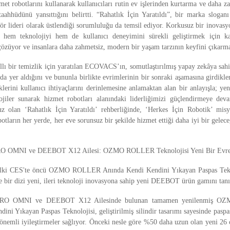
 robotlarını kullanarak kullanıcıları rutin ev işlerinden kurtarma ve daha z
aahhüdünü yansıttığını belirtti. “Rahatlık İçin Yaratıldı”, bir marka slogan
 lideri olarak üstlendiği sorumluluğu da temsil ediyor. Korkusuz bir inovasy
m teknolojiyi hem de kullanıcı deneyimini sürekli geliştirmek için ka
 çözüyor ve insanlara daha zahmetsiz, modern bir yaşam tarzının keyfini çıkarm
llı bir temizlik için yaratılan ECOVACS’ın, somutlaştırılmış yapay zekâya sahip
ında yer aldığını ve bununla birlikte evrimlerinin bir sonraki aşamasına girdikle
erini kullanıcı ihtiyaçlarını derinlemesine anlamaktan alan bir anlayışla; yeni
ojiler sunarak hizmet robotları alanındaki liderliğimizi güçlendirmeye de
 olan ‘Rahatlık İçin Yaratıldı’ rehberliğinde, ‘Herkes İçin Robotik’ mi
tların her yerde, her eve sorunsuz bir şekilde hizmet ettiği daha iyi bir gelec
OMNI ve DEEBOT X12 Ailesi: OZMO ROLLER Teknolojisi Yeni Bir Evrey
ki CES'te öncü OZMO ROLLER Anında Kendi Kendini Yıkayan Paspas Tekno
ve bir dizi yeni, ileri teknoloji inovasyona sahip yeni DEEBOT ürün gamını tanı
O OMNI ve DEEBOT X12 Ailesinde bulunan tamamen yenilenmiş O
ini Yıkayan Paspas Teknolojisi, geliştirilmiş silindir tasarımı sayesinde pasp
önemli iyileştirmeler sağlıyor. Önceki nesle göre %50 daha uzun olan yeni 26 c