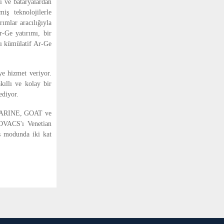
i ve bataryalardan
iş teknolojilerle
ımlar aracılığıyla
-Ge yatırımı, bir
ğı kümülatif Ar-Ge
 hizmet veriyor.
ıllı ve kolay bir
ediyor.
ARINE, GOAT ve
COVACS'ı Venetian
as modunda iki kat