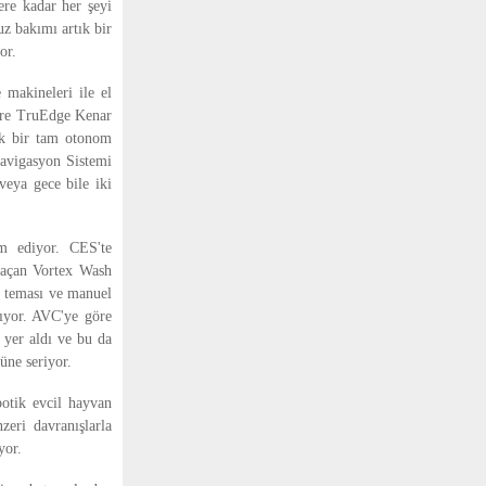
ere kadar her şeyi
z bakımı artık bir
or.
makineleri ile el
egre TruEdge Kenar
ek bir tam otonom
Navigasyon Sistemi
veya gece bile iki
m ediyor. CES'te
 açan Vortex Wash
an teması ve manuel
rıyor. AVC'ye göre
a yer aldı ve bu da
üne seriyor.
botik evcil hayvan
zeri davranışlarla
yor.