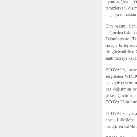
uyum sağlıyor. Yü
temizlerken, dış 
angarya olmaktan ç
Çim bakımı alanı
değmeden bakım st
Teknolojisine (T
süreçte birleştir
ile güçlendirilen
santimetreye kada
ECOVACS, pencer
sergilenen WINBO
işleviyle devrim n
bez değişimini or
şirket, Çin'in rob
ECOVACS'ın üstün 
ECOVACS ayrıca, s
dostu LilMilo'yu 
birleştiren LilMil