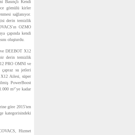
eni Basınçlı Kendi
ece gömülü kirler
enmesi sağlanıyor.
 derin temizlik
, ECOVACS'ın OZMO
nya çapında kendi
sını oluşturdu.
NI ve DEEBOT X12
ir derin temizlik
T X12 PRO OMNI ve
çapraz su jetleri
X12 Ailesi, süper
rilmiş PowerBoost
 1.000 m²’ye kadar
ine göre 2015'ten
ge kategorisindeki
ECOVACS, Hizmet