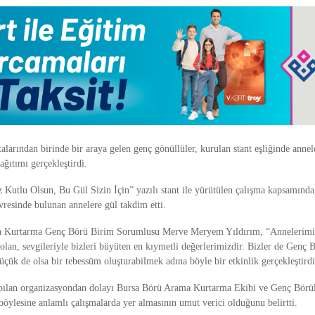
larından birinde bir araya gelen genç gönüllüler, kurulan stant eşliğinde anne
ağıtımı gerçekleştirdi.
Kutlu Olsun, Bu Gül Sizin İçin” yazılı stant ile yürütülen çalışma kapsamında
vresinde bulunan annelere gül takdim etti.
 Kurtarma Genç Börü Birim Sorumlusu Merve Meryem Yıldırım, “Annelerimiz
lan, sevgileriyle bizleri büyüten en kıymetli değerlerimizdir. Bizler de Genç 
çük de olsa bir tebessüm oluşturabilmek adına böyle bir etkinlik gerçekleştirdi
apılan organizasyondan dolayı Bursa Börü Arama Kurtarma Ekibi ve Genç Börül
böylesine anlamlı çalışmalarda yer almasının umut verici olduğunu belirtti.