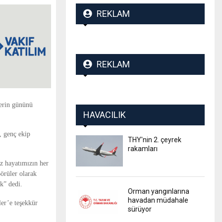
REKLAM
REKLAM
lerin gününü
HAVACILIK
, genç ekip
THY'nin 2. çeyrek
rakamları
 hayatımızın her
Börüler olarak
k” dedi.
Orman yangınlarına
havadan müdahale
er’e teşekkür
sürüyor