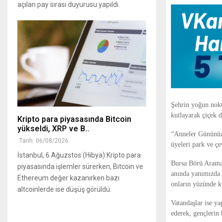
açılan pay sırası duyurusu yapıldı.
Şehrin yoğun nokta
kutlayarak çiçek d
Kripto para piyasasında Bitcoin
yükseldi, XRP ve B..
“Anneler Gününüz 
Tarih: 06/08/2026
üyeleri park ve çe
İstanbul, 6 Ağuzstos (Hibya) Kripto para
Bursa Börü Arama
piyasasında işlemler sürerken, Bitcoin ve
anında yanımızda o
Ethereum değer kazanırken bazı
onların yüzünde kü
altcoinlerde ise düşüş görüldü.
Vatandaşlar ise y
ederek, gençlerin 