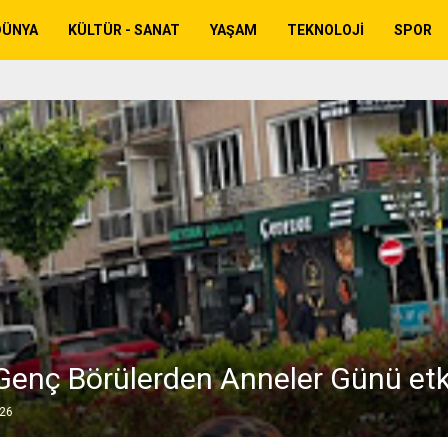
DÜNYA
KÜLTÜR - SANAT
YAŞAM
TEKNOLOJI
SPOR
Genç Börülerden Anneler Günü etki
026