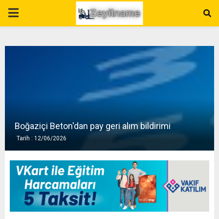
P
R
I
M
A
Boğaziçi Beton'dan pay geri alım bildirimi
Tarih : 12/06/2026
R
Y
M