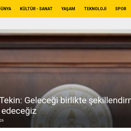
DÜNYA
KÜLTÜR - SANAT
YAŞAM
TEKNOLOJI
SPOR
ekin: Geleceği birlikte şekillendi
 edeceğiz
026