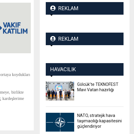
REKLAM
REKLAM
HAVACILIK
 ortaya koydukları
Gölcük’te TEKNOFEST
Mavi Vatan hazırlığı
meye, birlikte
ç kardeşlerime
NATO, stratejik hava
taşımacılığı kapasitesini
güçlendiriyor