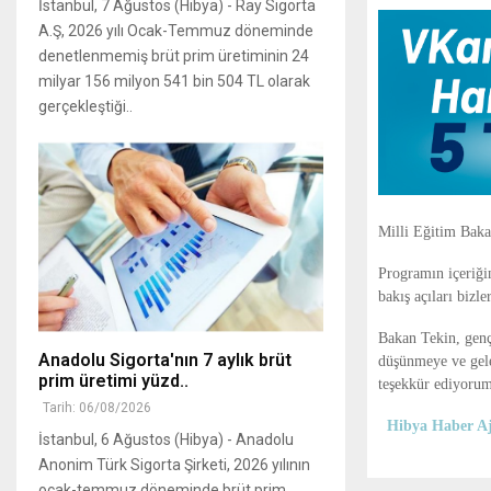
İstanbul, 7 Ağustos (Hibya) - Ray Sigorta
A.Ş, 2026 yılı Ocak-Temmuz döneminde
denetlenmemiş brüt prim üretiminin 24
milyar 156 milyon 541 bin 504 TL olarak
gerçekleştiği..
Milli Eğitim Baka
Programın içeriğin
bakış açıları bizle
Bakan Tekin, genç 
Anadolu Sigorta'nın 7 aylık brüt
düşünmeye ve gele
prim üretimi yüzd..
teşekkür ediyorum”
Tarih: 06/08/2026
Hibya Haber Aj
İstanbul, 6 Ağustos (Hibya) - Anadolu
Anonim Türk Sigorta Şirketi, 2026 yılının
ocak-temmuz döneminde brüt prim