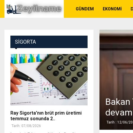
GÜNDEM
EKONOMI
SIGORTA
Bakan T
devam
Ray Sigorta'nın brüt prim üretimi
temmuz sonunda 2..
Tarih : 12/06/2
Tarih: 07/08/2026