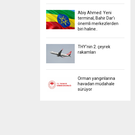
Abiy Ahmed: Yeni
terminal, Bahir Dar’ı
önemli merkezlerden
biri haline..
THY'nin 2. çeyrek
rakamları
Orman yangınlarına
havadan müdahale
sürüyor