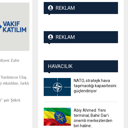
REKLAM
REKLAM
ediyesi Zafer
HAVACILIK
 Yardımcısı Ulaş
NATO, stratejik hava
 etkinlikte, farklı
taşımacılığı kapasitesini
güçlendiriyor
ü" şair Şükrü
Abiy Ahmed: Yeni
terminal, Bahir Dar’ı
önemli merkezlerden
biri haline..