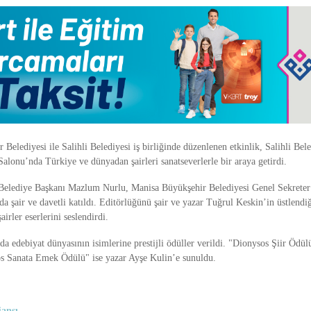
Belediyesi ile Salihli Belediyesi iş birliğinde düzenlenen etkinlik, Salihli Bel
alonu’nda Türkiye ve dünyadan şairleri sanatseverlerle bir araya getirdi.
Belediye Başkanı Mazlum Nurlu, Manisa Büyükşehir Belediyesi Genel Sekreter
da şair ve davetli katıldı. Editörlüğünü şair ve yazar Tuğrul Keskin’in üstlendiği
airler eserlerini seslendirdi.
a edebiyat dünyasının isimlerine prestijli ödüller verildi. "Dionysos Şiir Ödül
s Sanata Emek Ödülü" ise yazar Ayşe Kulin’e sunuldu.
ansı