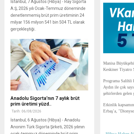
İstanbul, 7 Ağustos (Hibya) - Ray Sigorta
A.Ş, 2026 yılı Ocak-Temmuz döneminde
denetlenmemiş brüt prim üretiminin 24
milyar 156 milyon 541 bin 504 TL olarak
gerçekleştiği..
Manisa Büyükşehir 
Keskiner Tiyatro S
Programa Salihli 
Aydın ile çok sayı
şehirlerden gelen ş
Anadolu Sigorta'nın 7 aylık brüt
prim üretimi yüzd..
Etkinlik kapsamınd
Erbaş’a, "Dionyso
Tarih: 06/08/2026
İstanbul, 6 Ağustos (Hibya) - Anadolu
Anonim Türk Sigorta Şirketi, 2026 yılının
ocak-temmuz döneminde brüt prim
Hibya Haber Aj