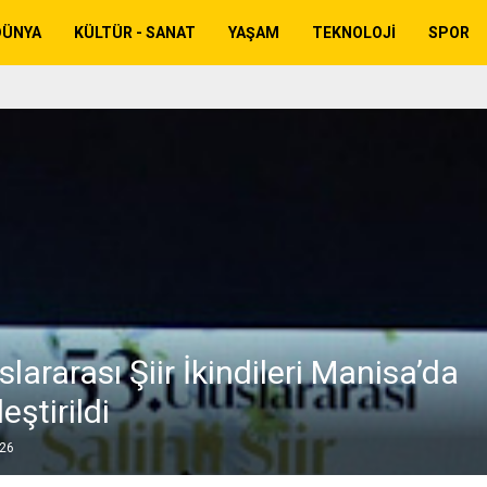
DÜNYA
KÜLTÜR - SANAT
YAŞAM
TEKNOLOJI
SPOR
slararası Şiir İkindileri Manisa’da
eştirildi
026