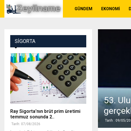
GÜNDEM
EKONOMI
SIGORTA
53. Ulu
gerçekl
Ray Sigorta'nın brüt prim üretimi
temmuz sonunda 2..
Tarih : 09/05/2
Tarih: 07/08/2026