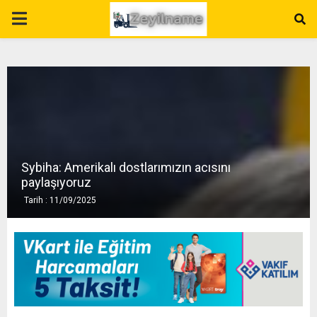
P
R
I
M
Sybiha: Amerikalı dostlarımızın acısını
A
paylaşıyoruz
Tarih : 11/09/2025
R
Y
M