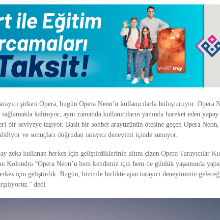
arayıcı şirketi Opera, bugün Opera Neon’u kullanıcılarla buluşturuyor. Opera 
sağlamakla kalmıyor; aynı zamanda kullanıcıların yanında hareket eden yapay z
eri bir seviyeye taşıyor. Basit bir sohbet arayüzünün ötesine geçen Opera Neon,
abiliyor ve sonuçları doğrudan tarayıcı deneyimi içinde sunuyor.
y zeka kullanan herkes için geliştirdiklerinin altını çizen Opera Tarayıcılar K
ian Kolondra “Opera Neon’u hem kendimiz için hem de günlük yaşamında yapa
erkes için geliştirdik. Bugün, bizimle birlikte ajan tarayıcı deneyiminin geleceğ
arşılıyoruz.” dedi