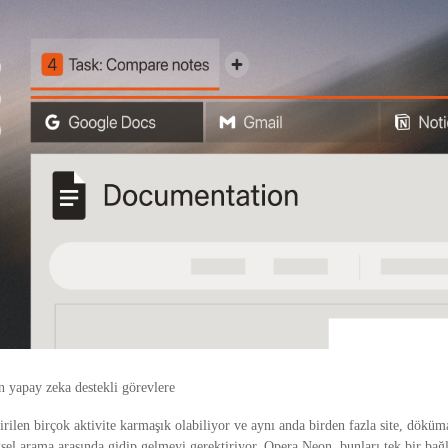
n yapay zeka destekli görevlere
rilen birçok aktivite karmaşık olabiliyor ve aynı anda birden fazla site, dökü
ksel arama arasında gidip gelmeyi gerektiriyor. Opera Neon, bunları tek bir bağ