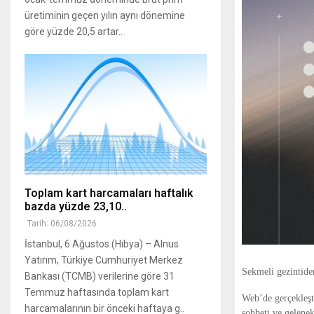
üretiminin geçen yılın aynı dönemine
göre yüzde 20,5 artar..
Toplam kart harcamaları haftalık
bazda yüzde 23,10..
Tarih: 06/08/2026
İstanbul, 6 Ağustos (Hibya) – Alnus
Yatırım, Türkiye Cumhuriyet Merkez
Sekmeli gezintide
Bankası (TCMB) verilerine göre 31
Temmuz haftasında toplam kart
Web’de gerçekleşti
harcamalarının bir önceki haftaya g..
sohbeti ve gelene