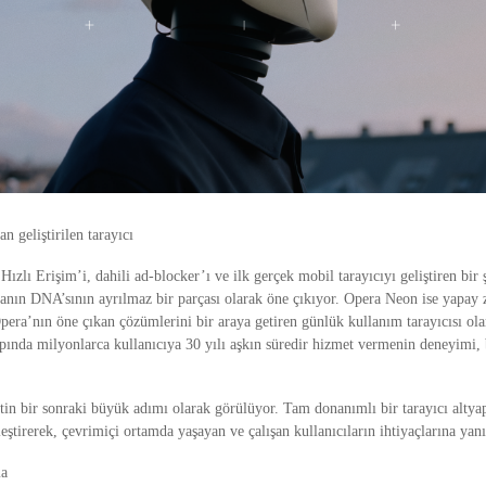
n geliştirilen tarayıcı
Hızlı Erişim’i, dahili ad-blocker’ı ve ilk gerçek mobil tarayıcıyı geliştiren bir ş
anın DNA’sının ayrılmaz bir parçası olarak öne çıkıyor. Opera Neon ise yapay z
pera’nın öne çıkan çözümlerini bir araya getiren günlük kullanım tarayıcısı ola
pında milyonlarca kullanıcıya 30 yılı aşkın süredir hizmet vermenin deneyimi, 
in bir sonraki büyük adımı olarak görülüyor. Tam donanımlı bir tarayıcı altyapı
leştirerek, çevrimiçi ortamda yaşayan ve çalışan kullanıcıların ihtiyaçlarına yanı
ma