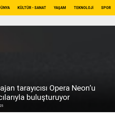
DÜNYA
KÜLTÜR - SANAT
YAŞAM
TEKNOLOJI
SPOR
ajan tarayıcısı Opera Neon’u
cılarıyla buluşturuyor
025