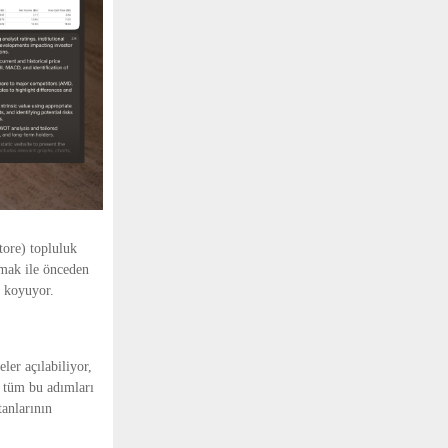
tore) topluluk
amak ile önceden
a koyuyor.
er açılabiliyor,
ik tüm bu adımları
tanlarının