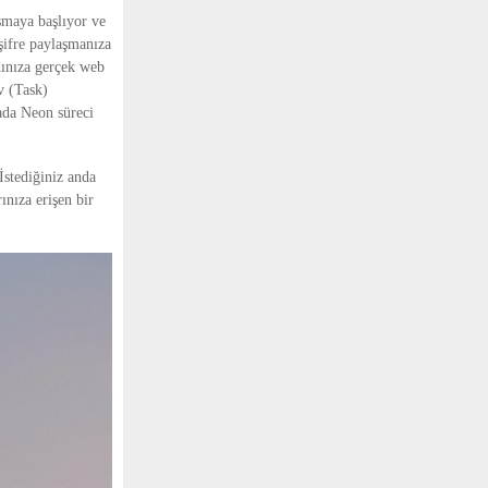
şmaya başlıyor ve
şifre paylaşmanıza
dınıza gerçek web
ev (Task)
tada Neon süreci
İstediğiniz anda
ınıza erişen bir