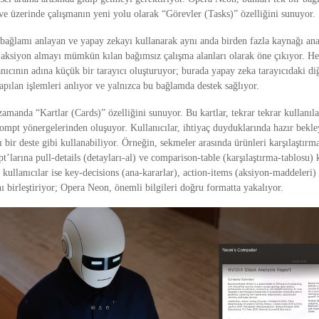
ve üzerinde çalışmanın yeni yolu olarak “Görevler (Tasks)” özelliğini sunuyor.
 bağlamı anlayan ve yapay zekayı kullanarak aynı anda birden fazla kaynağı ana
e aksiyon almayı mümkün kılan bağımsız çalışma alanları olarak öne çıkıyor. Her
ıcının adına küçük bir tarayıcı oluşturuyor; burada yapay zeka tarayıcıdaki diğ
pılan işlemleri anlıyor ve yalnızca bu bağlamda destek sağlıyor.
manda “Kartlar (Cards)” özelliğini sunuyor. Bu kartlar, tekrar tekrar kullanıla
prompt yönergelerinden oluşuyor. Kullanıcılar, ihtiyaç duyduklarında hazır bekl
ı bir deste gibi kullanabiliyor. Örneğin, sekmeler arasında ürünleri karşılaştırm
pt’larına pull-details (detayları-al) ve comparison-table (karşılaştırma-tablosu) k
 kullanıcılar ise key-decisions (ana-kararlar), action-items (aksiyon-maddeleri)
ını birleştiriyor; Opera Neon, önemli bilgileri doğru formatta yakalıyor.