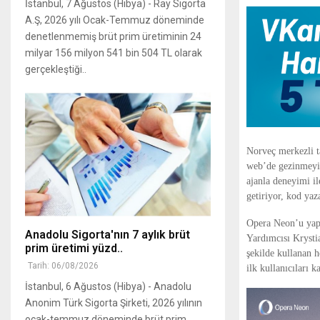
İstanbul, 7 Ağustos (Hibya) - Ray Sigorta
A.Ş, 2026 yılı Ocak-Temmuz döneminde
denetlenmemiş brüt prim üretiminin 24
milyar 156 milyon 541 bin 504 TL olarak
gerçekleştiği..
Norveç merkezli t
web’de gezinmeyi 
ajanla deneyimi il
getiriyor, kod yaz
Opera Neon’u yapa
Anadolu Sigorta'nın 7 aylık brüt
Yardımcısı Kryst
prim üretimi yüzd..
şekilde kullanan h
Tarih: 06/08/2026
ilk kullanıcıları k
İstanbul, 6 Ağustos (Hibya) - Anadolu
Anonim Türk Sigorta Şirketi, 2026 yılının
ocak-temmuz döneminde brüt prim