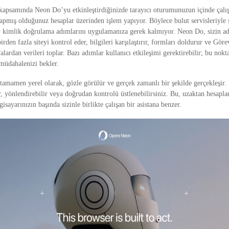
kapsamında Neon Do’yu etkinleştirdiğinizde tarayıcı oturumunuzun içinde çalı
yapmış olduğunuz hesaplar üzerinden işlem yapıyor. Böylece bulut servisleriyle 
ar kimlik doğrulama adımlarını uygulamanıza gerek kalmıyor. Neon Do, sizin a
irden fazla siteyi kontrol eder, bilgileri karşılaştırır, formları doldurur ve Gör
lardan verileri toplar. Bazı adımlar kullanıcı etkileşimi gerektirebilir; bu nok
 müdahalenizi bekler.
 tamamen yerel olarak, gözle görülür ve gerçek zamanlı bir şekilde gerçekleşir. 
r, yönlendirebilir veya doğrudan kontrolü üstlenebilirsiniz. Bu, uzaktan hesaplar
isayarınızın başında sizinle birlikte çalışan bir asistana benzer.