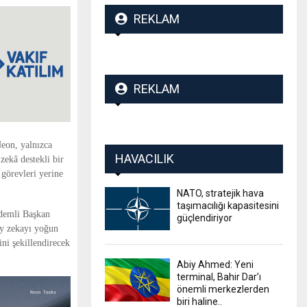
REKLAM
REKLAM
Neon, yalnızca
HAVACILIK
ekâ destekli bir
 görevleri yerine
NATO, stratejik hava
taşımacılığı kapasitesini
ıdemli Başkan
güçlendiriyor
y zekayı yoğun
ini şekillendirecek
Abiy Ahmed: Yeni
terminal, Bahir Dar’ı
önemli merkezlerden
biri haline..