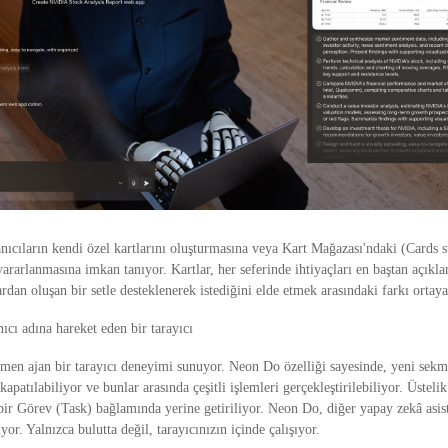
ıcıların kendi özel kartlarını oluşturmasına veya Kart Mağazası'ndaki (Cards s
rarlanmasına imkan tanıyor. Kartlar, her seferinde ihtiyaçları en baştan açıkl
rdan oluşan bir setle desteklenerek istediğini elde etmek arasındaki farkı ortay
cı adına hareket eden bir tarayıcı
en ajan bir tarayıcı deneyimi sunuyor. Neon Do özelliği sayesinde, yeni sekmel
apatılabiliyor ve bunlar arasında çeşitli işlemleri gerçekleştirilebiliyor. Üstel
bir Görev (Task) bağlamında yerine getiriliyor. Neon Do, diğer yapay zekâ asis
or. Yalnızca bulutta değil, tarayıcınızın içinde çalışıyor.