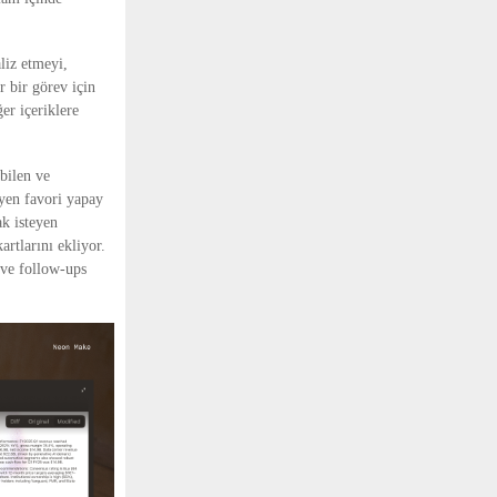
liz etmeyi,
 bir görev için
er içeriklere
bilen ve
eyen favori yapay
ak isteyen
artlarını ekliyor.
 ve follow-ups