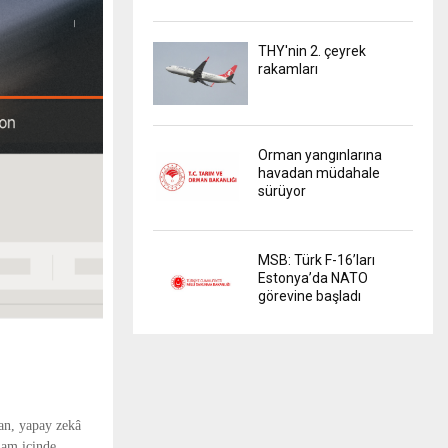
THY'nin 2. çeyrek
rakamları
Orman yangınlarına
havadan müdahale
sürüyor
MSB: Türk F-16’ları
Estonya’da NATO
görevine başladı
man, yapay zekâ
lam içinde