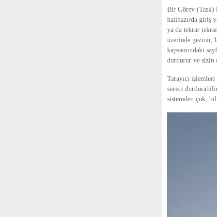
Bir Görev (Task) 
halihazırda giriş 
ya da tekrar tekr
üzerinde gezinir, b
kapsamındaki sayfa
durdurur ve sizin
Tarayıcı işlemleri
süreci durdurabili
sistemden çok, bilg