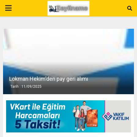
P
R
I
M
A
Lokman Hekim'den pay geri alımı
Tarih : 11/09/2025
R
Y
M