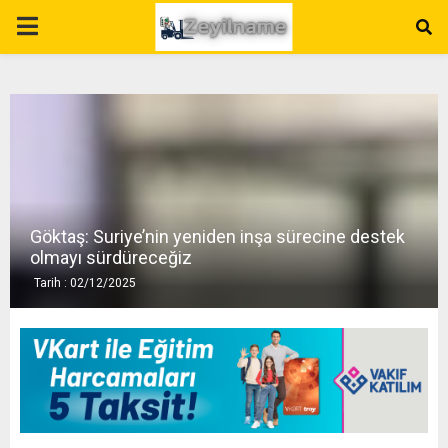
P
R
I
M
Göktaş: Suriye’nin yeniden inşa sürecine destek
A
olmayı sürdüreceğiz
Tarih : 02/12/2025
R
Y
M