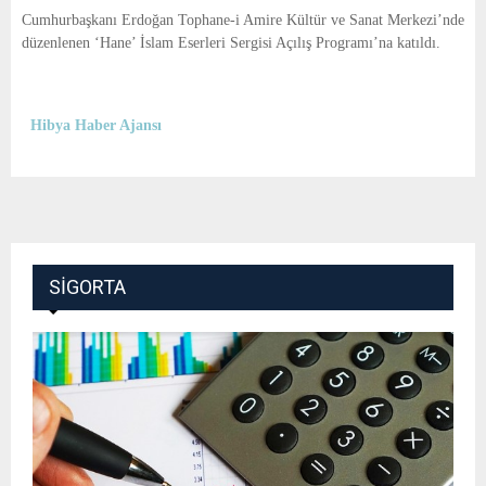
E
Cumhurbaşkanı Erdoğan Tophane-i Amire Kültür ve Sanat Merkezi’nde
düzenlenen ‘Hane’ İslam Eserleri Sergisi Açılış Programı’na katıldı.
N
U
Hibya Haber Ajansı
SIGORTA