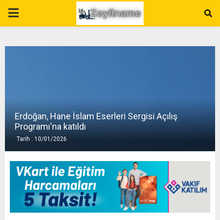
P
R
I
M
Erdoğan, Hane İslam Eserleri Sergisi Açılış
A
Programı'na katıldı
Tarih : 10/01/2026
R
Y
M