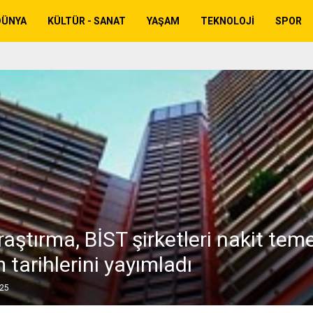
DÜNYA
KÜLTÜR - SANAT
YAŞAM
TEKNOLOJI
SPOR
aştırma, BİST şirketleri nakit tem
 tarihlerini yayımladı
025