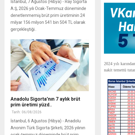
İstanbul, 7 Ağustos (Hibya) - Ray Sigorta
A.Ş, 2026 yılı Ocak-Temmuz döneminde
denetlenmemiş brüt prim üretiminin 24
milyar 156 milyon 541 bin 504 TL olarak
gerçekleştiği..
2024 yılı karında
nakit temettü tuta
Anadolu Sigorta'nın 7 aylık brüt
prim üretimi yüzd..
Tarih: 06/08/2026
İstanbul, 6 Ağustos (Hibya) - Anadolu
Anonim Türk Sigorta Şirketi, 2026 yılının
ocak-temmuz döneminde brüt prim