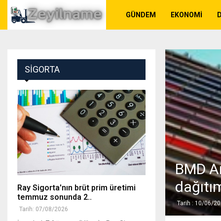
GÜNDEM
EKONOMI
SIGORTA
BMD Ar
dağıtım
Ray Sigorta'nın brüt prim üretimi
temmuz sonunda 2..
Tarih : 10/06/2
Tarih: 07/08/2026